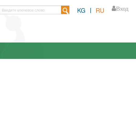
Вход
KG
|
RU